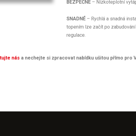
BEZPEČNÉ
– Nízkoteplotní vytápě
SNADNÉ
– Rychlá a snadná insta
topením lze začít po zabudování
regulace.
tujte nás
a nechejte si zpracovat nabídku ušitou přímo pro 