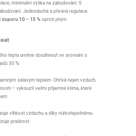
lace, minimální výška na zabudování. S
 zabudování. Jednoduchá a přesná regulace.
í
úsporu 10 – 15 %
oproti jiným
eat
ého tepla umíme dosáhnout ve srovnání s
adů 30 %.
říjemným sálavým teplem. Ohřívá nejen vzduch,
tnosti – vykouzlí velmi příjemné klima, které
bem.
izuje vlhkost vzduchu a díky nízkotepelnému
zuje prašnost.