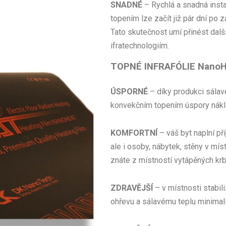
SNADNÉ
– Rychlá a snadná insta
topením lze začít již pár dní po
Tato skutečnost umí přinést dalš
ifratechnologiím.
TOPNÉ INFRAFÓLIE NanoH
ÚSPORNÉ
– díky produkci sálav
konvekčním topením úspory nákl
KOMFORTNÍ
– váš byt naplní p
ale i osoby, nábytek, stěny v mís
znáte z místností vytápěných kr
ZDRAVĚJŠÍ
– v místnosti stabil
ohřevu a sálavému teplu minimali