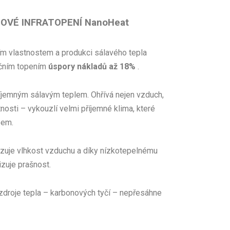
OVÉ INFRATOPENÍ NanoHeat
m vlastnostem a produkci sálavého tepla
kčním topením
úspory nákladů až 18%
.
říjemným sálavým teplem. Ohřívá nejen vzduch,
tnosti – vykouzlí velmi příjemné klima, které
bem.
izuje vlhkost vzduchu a díky nízkotepelnému
zuje prašnost.
zdroje tepla – karbonových tyčí – nepřesáhne