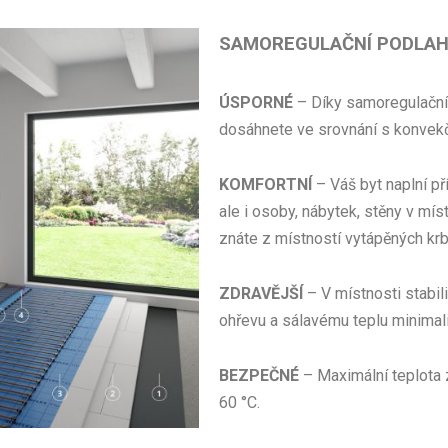
SAMOREGULAČNÍ PODLAH
ÚSPORNÉ
– Díky samoregulační
dosáhnete ve srovnání s konve
KOMFORTNÍ
– Váš byt naplní p
ale i osoby, nábytek, stěny v mís
znáte z místností vytápěných kr
ZDRAVĚJŠÍ
– V místnosti stabil
ohřevu a sálavému teplu minimali
BEZPEČNÉ
– Maximální teplota 
60 °C.