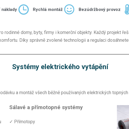
 náklady
Rychlá montáž
Bezúdržbový provoz
o rodinné domy, byty, firmy i komerční objekty. Každý projekt ře
komfortu. Díky správně zvolené technologii a regulaci dosáhnet
Systémy elektrického vytápění
dodávku a montáž všech běžně používaných elektrických topnýc
Sálavé a přímotopné systémy
u
✓ Přímotopy