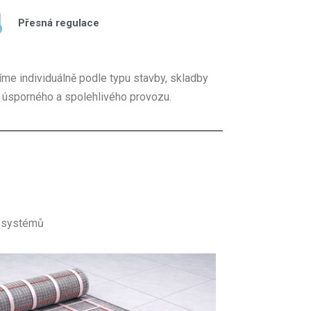
Přesná regulace
šíme individuálně podle typu stavby, skladby
e úsporného a spolehlivého provozu.
h systémů