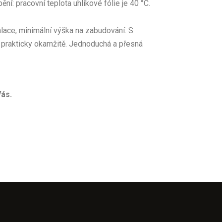
ní: pracovní teplota uhlíkové fólie je 40 °C.
lace, minimální výška na zabudování. S
 prakticky okamžitě. Jednoduchá a přesná
Vás.