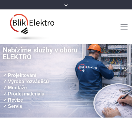
Nabízíme služby v oboru
ELEKTRO
✓ Projektování
✓ Výroba rozváděčů
✓ Montáže
✓ Prodej materiálu
✓ Revize
✓ Servis