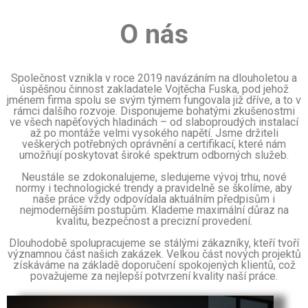
O nás
Společnost vznikla v roce 2019 navázáním na dlouholetou a
úspěšnou činnost zakladatele Vojtěcha Fuska, pod jehož
jménem firma spolu se svým týmem fungovala již dříve, a to v
rámci dalšího rozvoje. Disponujeme bohatými zkušenostmi
ve všech napěťových hladinách – od slaboproudých instalací
až po montáže velmi vysokého napětí. Jsme držiteli
veškerých potřebných oprávnění a certifikací, které nám
umožňují poskytovat široké spektrum odborných služeb.
Neustále se zdokonalujeme, sledujeme vývoj trhu, nové
normy i technologické trendy a pravidelně se školíme, aby
naše práce vždy odpovídala aktuálním předpisům i
nejmodernějším postupům. Klademe maximální důraz na
kvalitu, bezpečnost a precizní provedení.
Dlouhodobě spolupracujeme se stálými zákazníky, kteří tvoří
významnou část našich zakázek. Velkou část nových projektů
získáváme na základě doporučení spokojených klientů, což
považujeme za nejlepší potvrzení kvality naší práce.